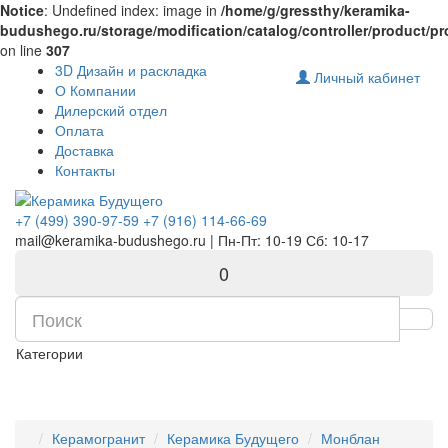
Notice
: Undefined index: image in
/home/g/gressthy/keramika-
budushego.ru/storage/modification/catalog/controller/product/p
on line
307
Комплектующие для компьютера
3D Дизайн и раскладка
Личный кабинет
О Компании
Дилерский отдел
Оплата
Доставка
Контакты
+7 (499) 390-97-59
+7 (916) 114-66-69
mail@keramika-budushego.ru | Пн-Пт: 10-19 Сб: 10-17
0
Категории
Керамогранит
Керамика Будущего
Монблан