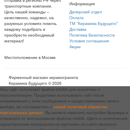
отправка в регионы РФ через
Информация
транспортные компании.
Цель нашей команды –
Дилерский отдел
качественно, надежно, на
Оплата
разумных условиях помочь
ТМ "Керамика Будущего"
каждому подобрать и
Доставка
приобрести необходимый
Политика Безопасности
материал!
Условия соглашения
Акции
Местоположение в Москве
Фирменный магазин керамогранита
Керамика Будущего © 2026
Наш сайт использует файлы cookie для аналитики и
персонализации. Продолжая использовать сайт после
ознакомления с этим сообщением и предоставлением своего
выбора, вы соглашаетесь с
нашей политикой обработки
персональных данных
. Вы можете изменить настройки браузера и
отказаться от использования файлов cookie. Цвета и эстетические
характеристики материалов на картинках на сайте являются
ориентировочными. Стоимость и наличие плиты носят