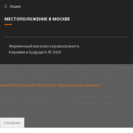
Акции
МЕСТОПОЛОЖЕНИЕ В МОСКВЕ
Фирменный магазин керамогранита
Керамика Будущего © 2026
Наш сайт использует файлы cookie для аналитики и персонализации.
Продолжая использовать сайт после ознакомления с этим
сообщением и предоставлением своего выбора, вы соглашаетесь с
нашей политикой обработки персональных данных
. Вы можете
изменить настройки браузера и отказаться от использования
файлов cookie. Цвета и эстетические характеристики материалов на
картинках на сайте являются ориентировочными. Стоимость и
наличие плиты носят ознакомительный характер.
Согласен