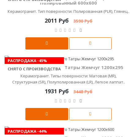
Полированный 600x600
Керамогранит. Тип поверхности: Полированная (PLR), Глянец..
2011 Руб
3590 Руб
РАСПРОДАЖА -45%
Керамика Будущего Татры Жемчуг 1200x295
СНЯТО С ПРОИЗВОДСТВА
Керамогранит. Типы поверхности: Матовая (MR),
Структурная (SR), Полуполированная (LR), Легкое лаппат..
1931 Руб
3448 Руб
РАСПРОДАЖА -44%