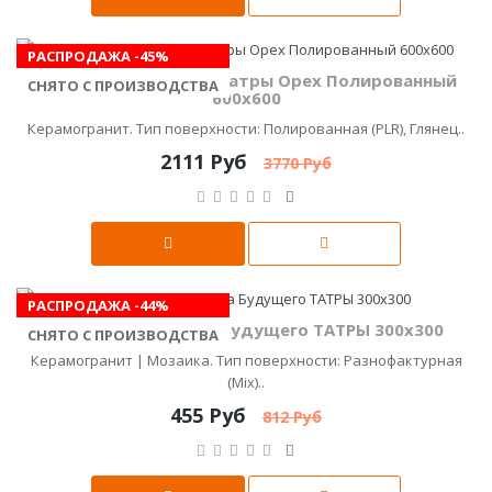
РАСПРОДАЖА -45%
Керамика Будущего Татры Орех Полированный
СНЯТО С ПРОИЗВОДСТВА
600x600
Керамогранит. Тип поверхности: Полированная (PLR), Глянец..
2111 Руб
3770 Руб
РАСПРОДАЖА -44%
Мозаика Керамика Будущего ТАТРЫ 300х300
СНЯТО С ПРОИЗВОДСТВА
Керамогранит | Мозаика. Тип поверхности: Разнофактурная
(Mix)..
455 Руб
812 Руб