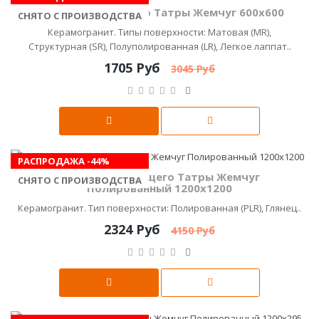
Керамика Будущего Татры Жемчуг 600x600
СНЯТО С ПРОИЗВОДСТВА
Керамогранит. Типы поверхности: Матовая (MR),
Структурная (SR), Полуполированная (LR), Легкое лаппат..
1705 Руб
3045 Руб
РАСПРОДАЖА -44%
Керамика Будущего Татры Жемчуг
СНЯТО С ПРОИЗВОДСТВА
Полированный 1200х1200
Керамогранит. Тип поверхности: Полированная (PLR), Глянец..
2324 Руб
4150 Руб