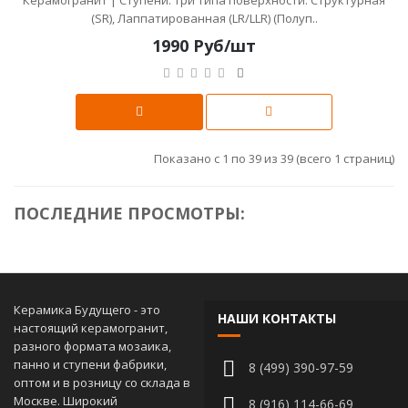
Керамогранит | Ступени. Три типа поверхности: Структурная
(SR), Лаппатированная (LR/LLR) (Полуп..
1990 Руб/шт
Показано с 1 по 39 из 39 (всего 1 страниц)
ПОСЛЕДНИЕ ПРОСМОТРЫ:
Керамика Будущего - это
НАШИ КОНТАКТЫ
настоящий керамогранит,
разного формата мозаика,
панно и ступени фабрики,
8 (499) 390-97-59
оптом и в розницу со склада в
Москве. Широкий
8 (916) 114-66-69