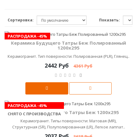
Сортировка:
Показать:
РАСПРОДАЖА -45%
Керамика Будущего Татры Беж Полированный
1200х295
Керамогранит. Тип поверхности: Полированная (PLR), Глянец..
2442 Руб
4361 Руб
РАСПРОДАЖА -45%
Керамика Будущего Татры Беж 1200x295
СНЯТО С ПРОИЗВОДСТВА
Керамогранит. Типы поверхности: Матовая (MR),
Структурная (SR), Полуполированная (LR), Легкое лаппат..
2037 Руб
3638 Руб