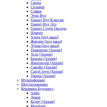
Сиена
Сильвер
София
Этно Вуд
Гранит Вуд Классик
Гранит Вуд Эго
Гранит Стоун Оксидо
Цемент
Альта [под заказ]
Жаклин [под заказ]
Лунар [под заказ]
Травертин [Архив]
Агат [Архив]
Базальт [Архив]
Имперадор [Архив]
Савойи [Архив]
СандСтоун [Архив]
Ультра [Архив]
Мультиформат
Шестигранники
Керамика Будущего
Амба
Декор
Кодру [Архив]
Монблан