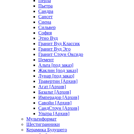
Перла
Пьетра
Сандра
Сансет
Сиена
Сильвер
София
Этно Вуд
Гранит Вуд Классик
Гранит Вуд Эго
Гранит Стоун Оксидо
Цемент
Альта [под заказ]
Жаклин [под заказ]
Лунар [под заказ]
Травертин [Архив]
Агат [Архив]
Базальт [Архив]
Имперадор [Архив]
Савойи [Архив]
СандСтоун [Архив]
Ультра [Архив]
Мультиформат
Шестигранники
Керамика Будущего