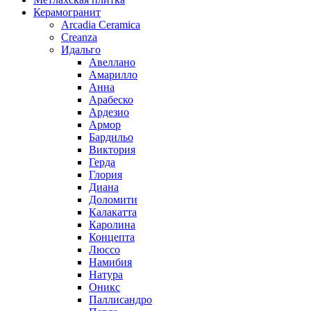
Керамогранит
Arcadia Ceramica
Creanza
Идальго
Авеллано
Амарилло
Анна
Арабеско
Ардезио
Армор
Бардильо
Виктория
Герда
Глория
Диана
Доломити
Калакатта
Каролина
Концепта
Люссо
Намибия
Натура
Оникс
Паллисандро