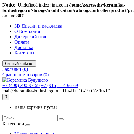
Notice
: Undefined index: image in
/home/g/gressthy/keramika-
budushego.ru/storage/modification/catalog/controller/product/p
on line
307
Комплектующие для компьютера
3D Дизайн и раскладка
О Компании
Дилерский отдел
Оплата
Доставка
Контакты
Личный кабинет
Закладки (0)
Сравнение товаров (0)
+7 (499) 390-97-59
+7 (916) 114-66-69
mail@keramika-budushego.ru | Пн-Пт: 10-19 Сб: 10-17
0
Ваша корзина пуста!
Категории
Метлахская плитка