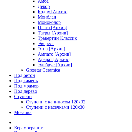
Амба
Декор
Кодру [Архив]
Монблан
Моноколор
Плата [Архив]
Татры [Архив]
Травертин Классик
Эверест
Этна [Архив]
Ампато [Архив]
Арарат [Архив]
Эльбрус [Архив]
Gresstar Ceramica
Под бетон
Под камень
Под мрамор
Под дерево
Ступени
Ступени с капиносом 120х32
Ступени с насечками 120х30
Мозаика
Керамогранит