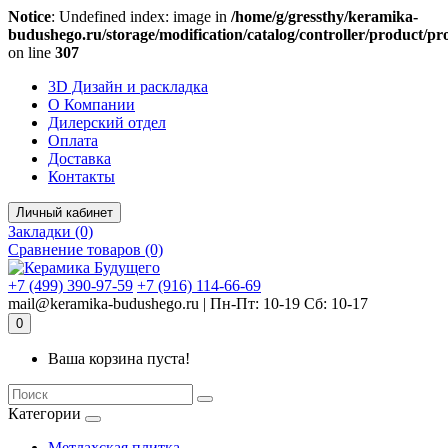
Notice
: Undefined index: image in
/home/g/gressthy/keramika-
budushego.ru/storage/modification/catalog/controller/product/p
on line
307
Комплектующие для компьютера
3D Дизайн и раскладка
О Компании
Дилерский отдел
Оплата
Доставка
Контакты
Личный кабинет
Закладки (0)
Сравнение товаров (0)
+7 (499) 390-97-59
+7 (916) 114-66-69
mail@keramika-budushego.ru | Пн-Пт: 10-19 Сб: 10-17
0
Ваша корзина пуста!
Категории
Метлахская плитка