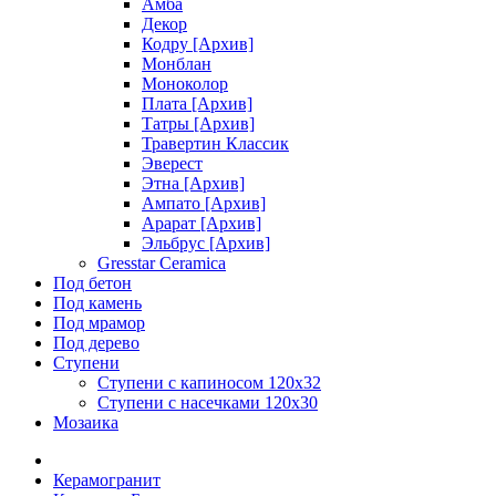
Амба
Декор
Кодру [Архив]
Монблан
Моноколор
Плата [Архив]
Татры [Архив]
Травертин Классик
Эверест
Этна [Архив]
Ампато [Архив]
Арарат [Архив]
Эльбрус [Архив]
Gresstar Ceramica
Под бетон
Под камень
Под мрамор
Под дерево
Ступени
Ступени с капиносом 120х32
Ступени с насечками 120х30
Мозаика
Керамогранит