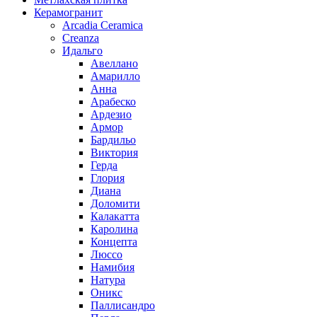
Керамогранит
Arcadia Ceramica
Creanza
Идальго
Авеллано
Амарилло
Анна
Арабеско
Ардезио
Армор
Бардильо
Виктория
Герда
Глория
Диана
Доломити
Калакатта
Каролина
Концепта
Люссо
Намибия
Натура
Оникс
Паллисандро