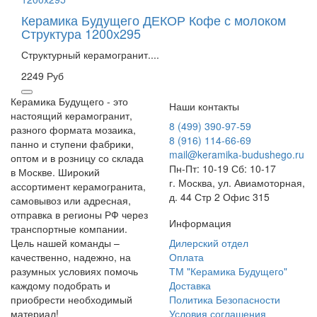
Керамика Будущего ДЕКОР Кофе с молоком
Структура 1200х295
Структурный керамогранит....
2249 Руб
Керамика Будущего - это
Наши контакты
настоящий керамогранит,
8 (499) 390-97-59
разного формата мозаика,
8 (916) 114-66-69
панно и ступени фабрики,
mail@keramika-budushego.ru
оптом и в розницу со склада
Пн-Пт: 10-19 Сб: 10-17
в Москве. Широкий
г. Москва, ул. Авиамоторная,
ассортимент керамогранита,
д. 44 Стр 2 Офис 315
самовывоз или адресная,
отправка в регионы РФ через
Информация
транспортные компании.
Цель нашей команды –
Дилерский отдел
качественно, надежно, на
Оплата
разумных условиях помочь
ТМ "Керамика Будущего"
каждому подобрать и
Доставка
приобрести необходимый
Политика Безопасности
материал!
Условия соглашения