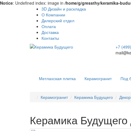
Notice
: Undefined index: image in
/home/g/gressthy/keramika-budus
3D Дизайн и раскладка
О Компании
Дилерский отдел
Оплата
Доставка
Контакты
+7 (499
mail@ke
Метлахская плитка
Керамогранит
Под 
Керамогранит
Керамика Будущего
Декор
Керамика Будущего