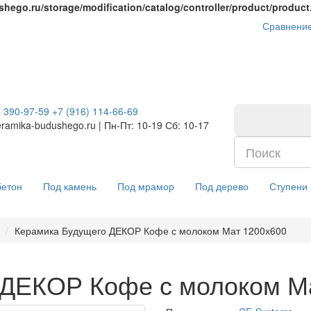
hego.ru/storage/modification/catalog/controller/product/produc
Сравнение
) 390-97-59
+7 (916) 114-66-69
ramika-budushego.ru | Пн-Пт: 10-19 Сб: 10-17
бетон
Под камень
Под мрамор
Под дерево
Ступени
Керамика Будущего ДЕКОР Кофе с молоком Мат 1200х600
 ДЕКОР Кофе с молоком М