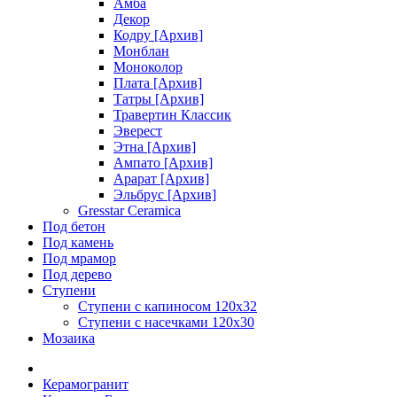
Амба
Декор
Кодру [Архив]
Монблан
Моноколор
Плата [Архив]
Татры [Архив]
Травертин Классик
Эверест
Этна [Архив]
Ампато [Архив]
Арарат [Архив]
Эльбрус [Архив]
Gresstar Ceramica
Под бетон
Под камень
Под мрамор
Под дерево
Ступени
Ступени с капиносом 120х32
Ступени с насечками 120х30
Мозаика
Керамогранит