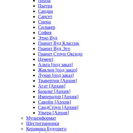
Перла
Пьетра
Сандра
Сансет
Сиена
Сильвер
София
Этно Вуд
Гранит Вуд Классик
Гранит Вуд Эго
Гранит Стоун Оксидо
Цемент
Альта [под заказ]
Жаклин [под заказ]
Лунар [под заказ]
Травертин [Архив]
Агат [Архив]
Базальт [Архив]
Имперадор [Архив]
Савойи [Архив]
СандСтоун [Архив]
Ультра [Архив]
Мультиформат
Шестигранники
Керамика Будущего