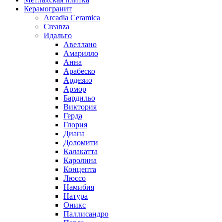
Керамогранит
Arcadia Ceramica
Creanza
Идальго
Авеллано
Амарилло
Анна
Арабеско
Ардезио
Армор
Бардильо
Виктория
Герда
Глория
Диана
Доломити
Калакатта
Каролина
Концепта
Люссо
Намибия
Натура
Оникс
Паллисандро