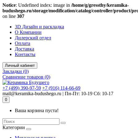
Notice
: Undefined index: image in
/home/g/gressthy/keramika-
budushego.ru/storage/modification/catalog/controller/product/p
on line
307
Комплектующие для компьютера
3D Дизайн и раскладка
О Компании
Дилерский отдел
Оплата
Доставка
Контакты
Личный кабинет
Закладки (0)
Сравнение товаров (0)
+7 (499) 390-97-59
+7 (916) 114-66-69
mail@keramika-budushego.ru | Пн-Пт: 10-19 Сб: 10-17
0
Ваша корзина пуста!
Категории
Метлахская плитка