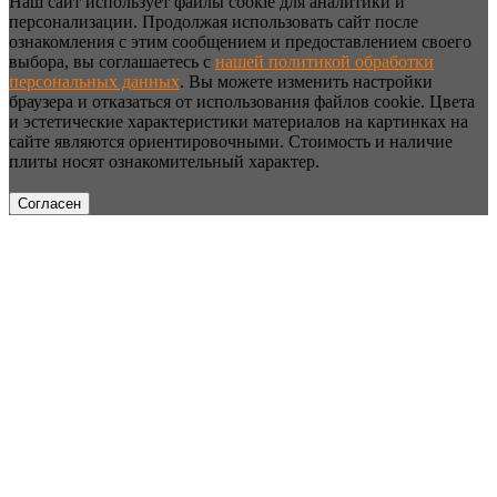
Наш сайт использует файлы cookie для аналитики и
персонализации. Продолжая использовать сайт после
ознакомления с этим сообщением и предоставлением своего
выбора, вы соглашаетесь с
нашей политикой обработки
персональных данных
. Вы можете изменить настройки
браузера и отказаться от использования файлов cookie. Цвета
и эстетические характеристики материалов на картинках на
сайте являются ориентировочными. Стоимость и наличие
плиты носят ознакомительный характер.
Согласен