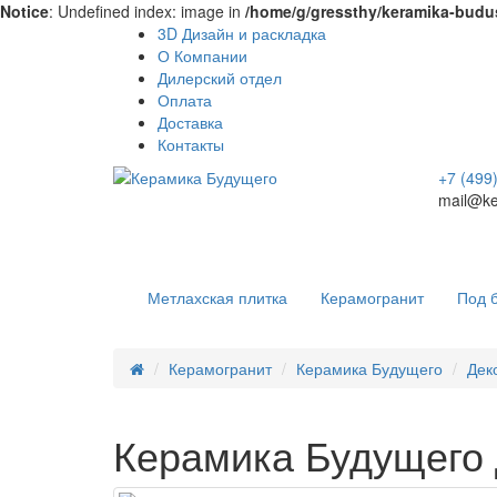
Notice
: Undefined index: image in
/home/g/gressthy/keramika-budus
3D Дизайн и раскладка
О Компании
Дилерский отдел
Оплата
Доставка
Контакты
+7 (499
mail@ke
Метлахская плитка
Керамогранит
Под 
Керамогранит
Керамика Будущего
Дек
Керамика Будущего