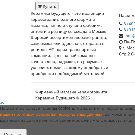
Купить
Керамика Будущего - это настоящий
Наши ко
керамогранит, разного формата
8 (49
мозаика, панно и ступени фабрики,
8 (91
оптом и в розницу со склада в Москве.
mail
Широкий ассортимент керамогранита,
Пн-Пт
самовывоз или адресная, отправка в
г. Мос
регионы РФ через транспортные
Стр 2 О
компании. Цель нашей команды –
качественно, надежно, на разумных
условиях помочь каждому подобрать и
приобрести необходимый материал!
Фирменный магазин керамогранита
Керамика Будущего © 2026
Наш сайт использует файлы cookie для аналитики и персонализац
нашей политикой обработки персональных данных
. Вы можете изм
картинках на сайте являются ориентировочными. Стоимость и нал
Согласен