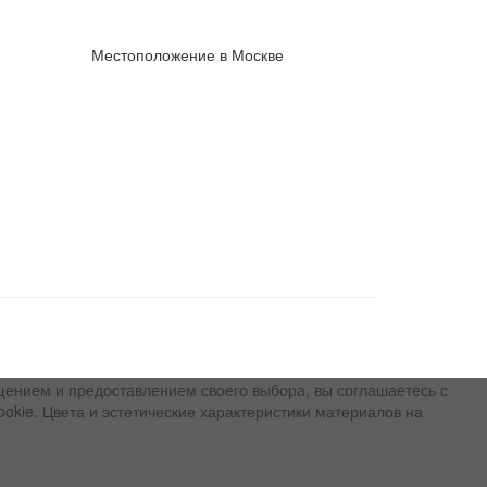
Местоположение в Москве
щением и предоставлением своего выбора, вы соглашаетесь с
ookie. Цвета и эстетические характеристики материалов на