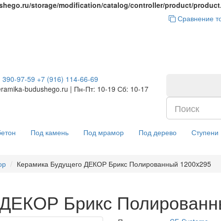
hego.ru/storage/modification/catalog/controller/product/produc
Сравнение то
) 390-97-59
+7 (916) 114-66-69
ramika-budushego.ru | Пн-Пт: 10-19 Сб: 10-17
бетон
Под камень
Под мрамор
Под дерево
Ступени
ор
Керамика Будущего ДЕКОР Брикс Полированный 1200x295
 ДЕКОР Брикс Полированн