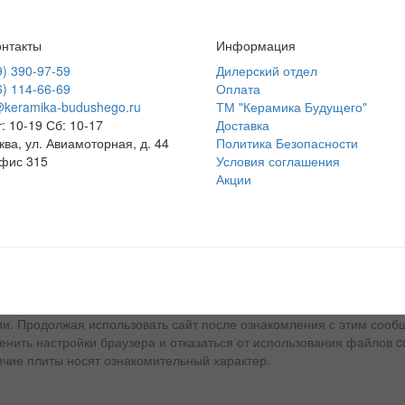
нтакты
Информация
9) 390-97-59
Дилерский отдел
6) 114-66-69
Оплата
@keramika-budushego.ru
ТМ "Керамика Будущего"
: 10-19 Сб: 10-17
Доставка
ква, ул. Авиамоторная, д. 44
Политика Безопасности
фис 315
Условия соглашения
Акции
ии. Продолжая использовать сайт после ознакомления с этим сооб
енить настройки браузера и отказаться от использования файлов c
ичие плиты носят ознакомительный характер.