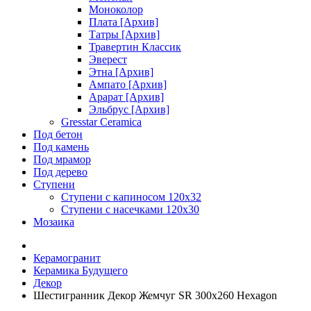
Моноколор
Плата [Архив]
Татры [Архив]
Травертин Классик
Эверест
Этна [Архив]
Ампато [Архив]
Арарат [Архив]
Эльбрус [Архив]
Gresstar Ceramica
Под бетон
Под камень
Под мрамор
Под дерево
Ступени
Ступени с капиносом 120х32
Ступени с насечками 120х30
Мозаика
Керамогранит
Керамика Будущего
Декор
Шестигранник Декор Жемчуг SR 300x260 Hexagon