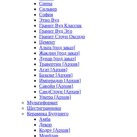
Сиена
Сильвер
София
Этно Вуд
Гранит Вуд Классик
Гранит Вуд Эго
Гранит Стоун Оксидо
Цемент
Альта [под заказ]
Жаклин [под заказ]
Лунар [под заказ]
Травертин [Архив]
Агат [Архив]
Базальт [Архив]
Имперадор [Архив]
Савойи [Архив]
СандСтоун [Архив]
Ультра [Архив]
Мультиформат
Шестигранники
Керамика Будущего
Амба
Декор
Кодру [Архив]
Монблан