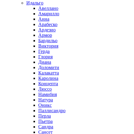
Идальго
Авеллано
Амарилло
Анна
Арабеско
Ардезио
Армор
Бардильо
Виктория
Герда
Глория
Диана
Доломити
Калакатта
Каролина
Концепта
Люссо
Намибия
Натура
Оникс
Паллисандро
Перла
Пьетра
Сандра
Сансет