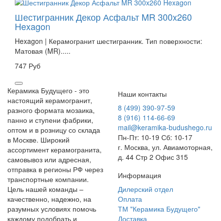
Шестигранник Декор Асфальт MR 300x260
Hexagon
Hexagon | Керамогранит шестигранник. Тип поверхности:
Матовая (MR).....
747 Руб
Керамика Будущего - это
Наши контакты
настоящий керамогранит,
8 (499) 390-97-59
разного формата мозаика,
8 (916) 114-66-69
панно и ступени фабрики,
mail@keramika-budushego.ru
оптом и в розницу со склада
Пн-Пт: 10-19 Сб: 10-17
в Москве. Широкий
г. Москва, ул. Авиамоторная,
ассортимент керамогранита,
д. 44 Стр 2 Офис 315
самовывоз или адресная,
отправка в регионы РФ через
Информация
транспортные компании.
Цель нашей команды –
Дилерский отдел
качественно, надежно, на
Оплата
разумных условиях помочь
ТМ "Керамика Будущего"
каждому подобрать и
Доставка