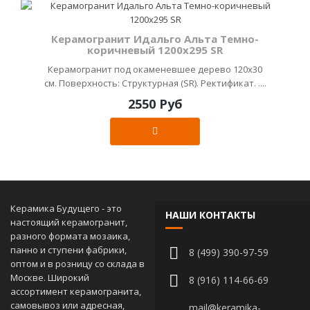
Керамогранит Идальго Альта Темно-
коричневый 1200х295 SR
Керамогранит под окаменевшее дерево 120х30
см. Поверхность: Структурная (SR). Ректификат. ....
2550 Руб
Керамика Будущего - это
НАШИ КОНТАКТЫ
настоящий керамогранит,
разного формата мозаика,
панно и ступени фабрики,
8 (499) 390-97-59
оптом и в розницу со склада в
Москве. Широкий
8 (916) 114-66-69
ассортимент керамогранита,
самовывоз или адресная,
mail@keramika-