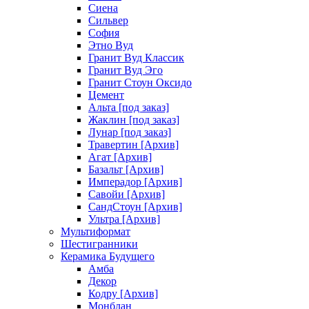
Сиена
Сильвер
София
Этно Вуд
Гранит Вуд Классик
Гранит Вуд Эго
Гранит Стоун Оксидо
Цемент
Альта [под заказ]
Жаклин [под заказ]
Лунар [под заказ]
Травертин [Архив]
Агат [Архив]
Базальт [Архив]
Имперадор [Архив]
Савойи [Архив]
СандСтоун [Архив]
Ультра [Архив]
Мультиформат
Шестигранники
Керамика Будущего
Амба
Декор
Кодру [Архив]
Монблан