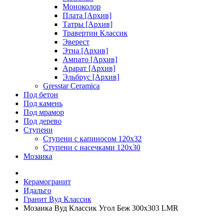
Моноколор
Плата [Архив]
Татры [Архив]
Травертин Классик
Эверест
Этна [Архив]
Ампато [Архив]
Арарат [Архив]
Эльбрус [Архив]
Gresstar Ceramica
Под бетон
Под камень
Под мрамор
Под дерево
Ступени
Ступени с капиносом 120х32
Ступени с насечками 120х30
Мозаика
Керамогранит
Идальго
Гранит Вуд Классик
Мозаика Вуд Классик Угол Беж 300х303 LMR