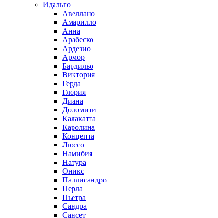
Идальго
Авеллано
Амарилло
Анна
Арабеско
Ардезио
Армор
Бардильо
Виктория
Герда
Глория
Диана
Доломити
Калакатта
Каролина
Концепта
Люссо
Намибия
Натура
Оникс
Паллисандро
Перла
Пьетра
Сандра
Сансет