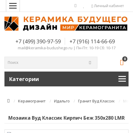
Комплектующие для компьютера
Личный кабинет
+7 (499) 390-97-59
+7 (916) 114-66-69
mail@keramika-budushego.ru | Пн-Пт: 10-19 Сб: 10-17
0
Категории
Керамогранит
Идальго
Гранит Вуд Классик
Моза
Мозаика Вуд Классик Кирпич Беж 350х280 LMR