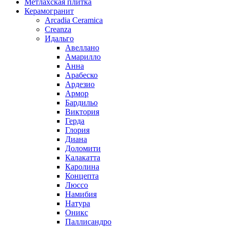
Метлахская плитка
Керамогранит
Arcadia Ceramica
Creanza
Идальго
Авеллано
Амарилло
Анна
Арабеско
Ардезио
Армор
Бардильо
Виктория
Герда
Глория
Диана
Доломити
Калакатта
Каролина
Концепта
Люссо
Намибия
Натура
Оникс
Паллисандро