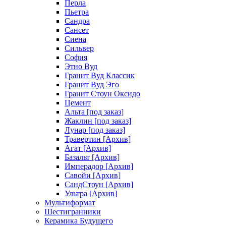
Перла
Пьетра
Сандра
Сансет
Сиена
Сильвер
София
Этно Вуд
Гранит Вуд Классик
Гранит Вуд Эго
Гранит Стоун Оксидо
Цемент
Альта [под заказ]
Жаклин [под заказ]
Лунар [под заказ]
Травертин [Архив]
Агат [Архив]
Базальт [Архив]
Имперадор [Архив]
Савойи [Архив]
СандСтоун [Архив]
Ультра [Архив]
Мультиформат
Шестигранники
Керамика Будущего