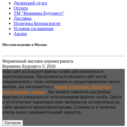
Дилерский отдел
Оплата
ТМ "Керамика Будущего"
Доставка
Политика Безопасности
Условия соглашения
Акции
Местоположение в Москве
Фирменный магазин керамогранита
Керамика Будущего © 2026
Наш сайт использует файлы cookie для аналитики и
персонализации. Продолжая использовать сайт после
ознакомления с этим сообщением и предоставлением своего
выбора, вы соглашаетесь с
нашей политикой обработки
персональных данных
. Вы можете изменить настройки
браузера и отказаться от использования файлов cookie. Цвета
и эстетические характеристики материалов на картинках на
сайте являются ориентировочными. Стоимость и наличие
плиты носят ознакомительный характер.
Согласен