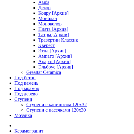
Амба
Декор
Кодру [Архив]
Монблан
Моноколор
Плата [Архив]
Татры [Архив]
Травертин Классик
Эверест
Этна [Архив]
Ампато [Архив]
Арарат [Архив]
Эльбрус [Архив]
Gresstar Ceramica
Под бетон
Под камень
Под мрамор
Под дерево
Ступени
Ступени с капиносом 120х32
Ступени с насечками 120х30
Мозаика
Керамогранит