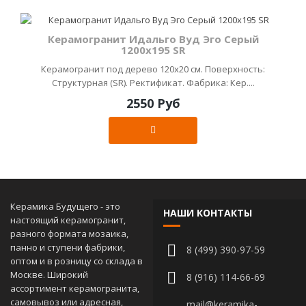
Керамогранит Идальго Вуд Эго Серый
1200х195 SR
Керамогранит под дерево 120х20 см. Поверхность:
Структурная (SR). Ректификат. Фабрика: Кер....
2550 Руб
Керамика Будущего - это
НАШИ КОНТАКТЫ
настоящий керамогранит,
разного формата мозаика,
панно и ступени фабрики,
8 (499) 390-97-59
оптом и в розницу со склада в
Москве. Широкий
8 (916) 114-66-69
ассортимент керамогранита,
самовывоз или адресная,
mail@keramika-