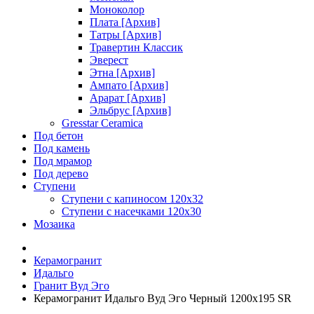
Моноколор
Плата [Архив]
Татры [Архив]
Травертин Классик
Эверест
Этна [Архив]
Ампато [Архив]
Арарат [Архив]
Эльбрус [Архив]
Gresstar Ceramica
Под бетон
Под камень
Под мрамор
Под дерево
Ступени
Ступени с капиносом 120х32
Ступени с насечками 120х30
Мозаика
Керамогранит
Идальго
Гранит Вуд Эго
Керамогранит Идальго Вуд Эго Черный 1200х195 SR