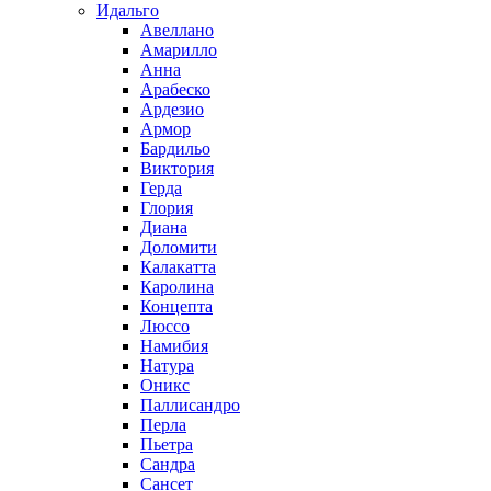
Идальго
Авеллано
Амарилло
Анна
Арабеско
Ардезио
Армор
Бардильо
Виктория
Герда
Глория
Диана
Доломити
Калакатта
Каролина
Концепта
Люссо
Намибия
Натура
Оникс
Паллисандро
Перла
Пьетра
Сандра
Сансет