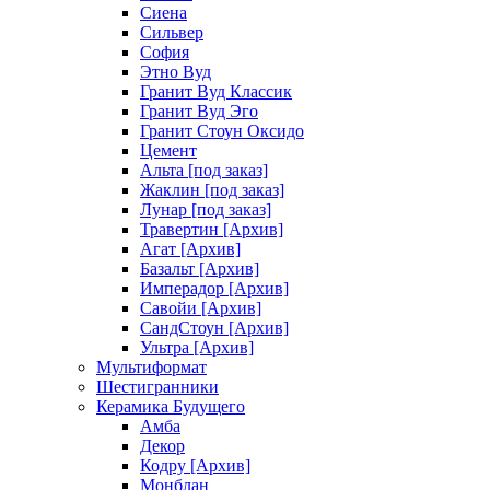
Сиена
Сильвер
София
Этно Вуд
Гранит Вуд Классик
Гранит Вуд Эго
Гранит Стоун Оксидо
Цемент
Альта [под заказ]
Жаклин [под заказ]
Лунар [под заказ]
Травертин [Архив]
Агат [Архив]
Базальт [Архив]
Имперадор [Архив]
Савойи [Архив]
СандСтоун [Архив]
Ультра [Архив]
Мультиформат
Шестигранники
Керамика Будущего
Амба
Декор
Кодру [Архив]
Монблан