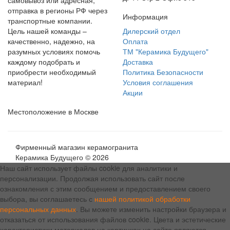
самовывоз или адресная,
отправка в регионы РФ через
Информация
транспортные компании.
Цель нашей команды –
Дилерский отдел
качественно, надежно, на
Оплата
разумных условиях помочь
ТМ "Керамика Будущего"
каждому подобрать и
Доставка
приобрести необходимый
Политика Безопасности
материал!
Условия соглашения
Акции
Местоположение в Москве
Фирменный магазин керамогранита
Керамика Будущего © 2026
Наш сайт использует файлы cookie для аналитики и
персонализации. Продолжая использовать сайт после
ознакомления с этим сообщением и предоставлением своего
выбора, вы соглашаетесь с
нашей политикой обработки
персональных данных
. Вы можете изменить настройки браузера и
отказаться от использования файлов cookie. Цвета и эстетические
характеристики материалов на картинках на сайте являются