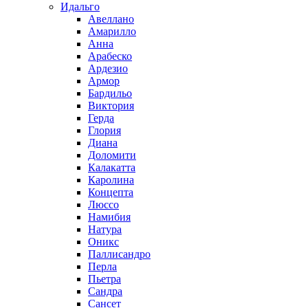
Идальго
Авеллано
Амарилло
Анна
Арабеско
Ардезио
Армор
Бардильо
Виктория
Герда
Глория
Диана
Доломити
Калакатта
Каролина
Концепта
Люссо
Намибия
Натура
Оникс
Паллисандро
Перла
Пьетра
Сандра
Сансет