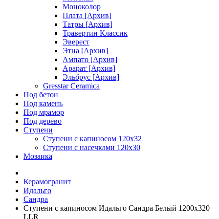
Моноколор
Плата [Архив]
Татры [Архив]
Травертин Классик
Эверест
Этна [Архив]
Ампато [Архив]
Арарат [Архив]
Эльбрус [Архив]
Gresstar Ceramica
Под бетон
Под камень
Под мрамор
Под дерево
Ступени
Ступени с капиносом 120х32
Ступени с насечками 120х30
Мозаика
Керамогранит
Идальго
Сандра
Ступени с капиносом Идальго Сандра Белый 1200х320
LLR