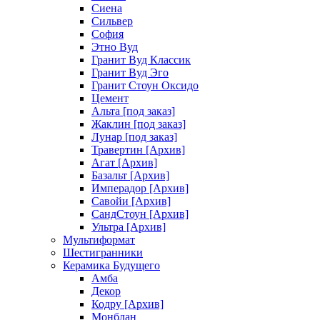
Сиена
Сильвер
София
Этно Вуд
Гранит Вуд Классик
Гранит Вуд Эго
Гранит Стоун Оксидо
Цемент
Альта [под заказ]
Жаклин [под заказ]
Лунар [под заказ]
Травертин [Архив]
Агат [Архив]
Базальт [Архив]
Имперадор [Архив]
Савойи [Архив]
СандСтоун [Архив]
Ультра [Архив]
Мультиформат
Шестигранники
Керамика Будущего
Амба
Декор
Кодру [Архив]
Монблан