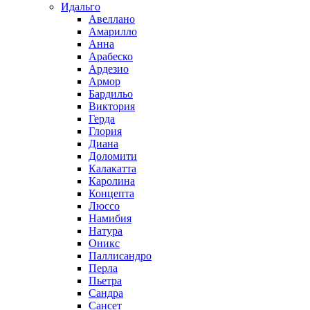
Идальго
Авеллано
Амарилло
Анна
Арабеско
Ардезио
Армор
Бардильо
Виктория
Герда
Глория
Диана
Доломити
Калакатта
Каролина
Концепта
Люссо
Намибия
Натура
Оникс
Паллисандро
Перла
Пьетра
Сандра
Сансет