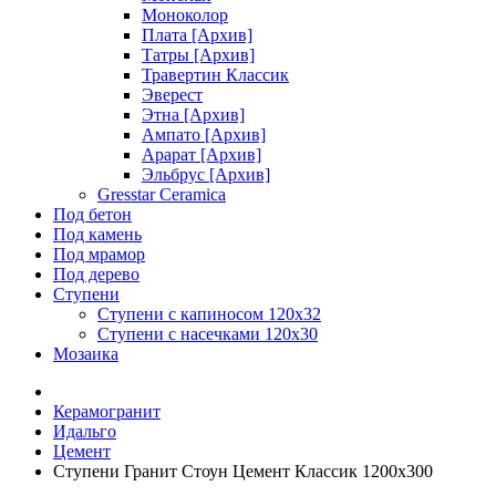
Моноколор
Плата [Архив]
Татры [Архив]
Травертин Классик
Эверест
Этна [Архив]
Ампато [Архив]
Арарат [Архив]
Эльбрус [Архив]
Gresstar Ceramica
Под бетон
Под камень
Под мрамор
Под дерево
Ступени
Ступени с капиносом 120х32
Ступени с насечками 120х30
Мозаика
Керамогранит
Идальго
Цемент
Ступени Гранит Стоун Цемент Классик 1200х300