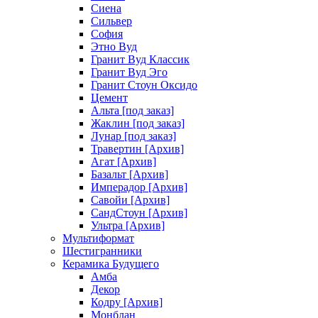
Сиена
Сильвер
София
Этно Вуд
Гранит Вуд Классик
Гранит Вуд Эго
Гранит Стоун Оксидо
Цемент
Альта [под заказ]
Жаклин [под заказ]
Лунар [под заказ]
Травертин [Архив]
Агат [Архив]
Базальт [Архив]
Имперадор [Архив]
Савойи [Архив]
СандСтоун [Архив]
Ультра [Архив]
Мультиформат
Шестигранники
Керамика Будущего
Амба
Декор
Кодру [Архив]
Монблан